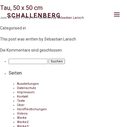
Tau, 50 x 50 cm
SCHALLENBERG
Juni 27, 2020 11:45 p.m.
Published by
Sebastian Larisch
Categorised in:
This post was written by Sebastian Larisch
Die Kommentare sind geschlossen.
Suchen
nach:
Seiten
Ausstellungen
Datenschutz
Impressum
Kontakt
Texte
Über
Veröffentlichungen
Videos
Werke
Werke2
Werke3