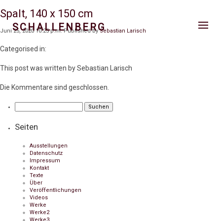
Spalt, 140 x 150 cm
SCHALLENBERG
Juni 25, 2020 10:25 p.m.
Published by
Sebastian Larisch
Categorised in:
This post was written by Sebastian Larisch
Die Kommentare sind geschlossen.
Suchen
nach:
Seiten
Ausstellungen
Datenschutz
Impressum
Kontakt
Texte
Über
Veröffentlichungen
Videos
Werke
Werke2
Werke3