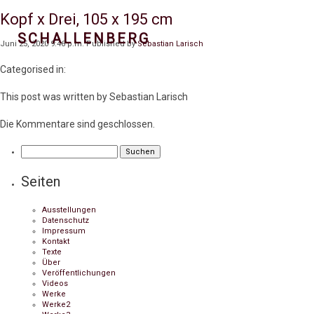
Kopf x Drei, 105 x 195 cm
SCHALLENBERG
Juni 25, 2020 9:46 p.m.
Published by
Sebastian Larisch
Categorised in:
This post was written by Sebastian Larisch
Die Kommentare sind geschlossen.
Suchen
nach:
Seiten
Ausstellungen
Datenschutz
Impressum
Kontakt
Texte
Über
Veröffentlichungen
Videos
Werke
Werke2