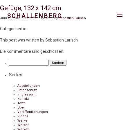
Gefüge, 132 x 142 cm
SCHALLENBERG
Juni 26, 2020 10:32 p.m.
Published by
Sebastian Larisch
Categorised in:
This post was written by Sebastian Larisch
Die Kommentare sind geschlossen.
Suchen
nach:
Seiten
Ausstellungen
Datenschutz
Impressum
Kontakt
Texte
Über
Veröffentlichungen
Videos
Werke
Werke2
Werke3