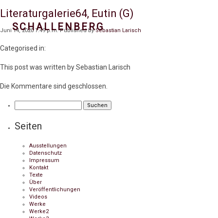
Literaturgalerie64, Eutin (G)
SCHALLENBERG
Juni 14, 2020 7:49 p.m.
Published by
Sebastian Larisch
Categorised in:
This post was written by Sebastian Larisch
Die Kommentare sind geschlossen.
Suchen
nach:
Seiten
Ausstellungen
Datenschutz
Impressum
Kontakt
Texte
Über
Veröffentlichungen
Videos
Werke
Werke2