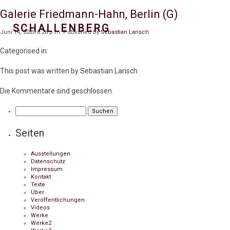
Galerie Friedmann-Hahn, Berlin (G)
SCHALLENBERG
Juni 14, 2020 8:28 p.m.
Published by
Sebastian Larisch
Categorised in:
This post was written by Sebastian Larisch
Die Kommentare sind geschlossen.
Suchen
nach:
Seiten
Ausstellungen
Datenschutz
Impressum
Kontakt
Texte
Über
Veröffentlichungen
Videos
Werke
Werke2