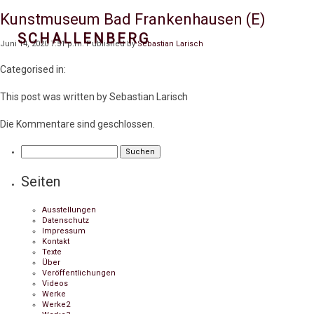
Kunstmuseum Bad Frankenhausen (E)
SCHALLENBERG
Juni 14, 2020 7:51 p.m.
Published by
Sebastian Larisch
Categorised in:
This post was written by Sebastian Larisch
Die Kommentare sind geschlossen.
Suchen
nach:
Seiten
Ausstellungen
Datenschutz
Impressum
Kontakt
Texte
Über
Veröffentlichungen
Videos
Werke
Werke2