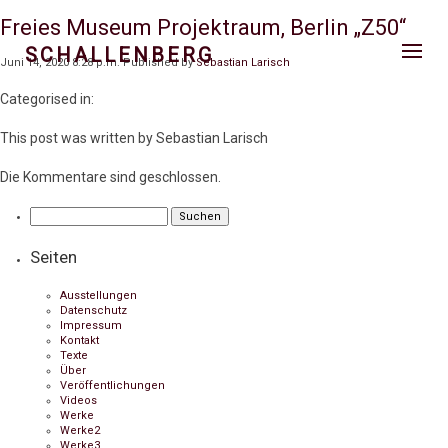
Freies Museum Projektraum, Berlin „Z50“
SCHALLENBERG
Juni 14, 2020 8:28 p.m.
Published by
Sebastian Larisch
Categorised in:
This post was written by Sebastian Larisch
Die Kommentare sind geschlossen.
Suchen
nach:
Seiten
Ausstellungen
Datenschutz
Impressum
Kontakt
Texte
Über
Veröffentlichungen
Videos
Werke
Werke2
Werke3